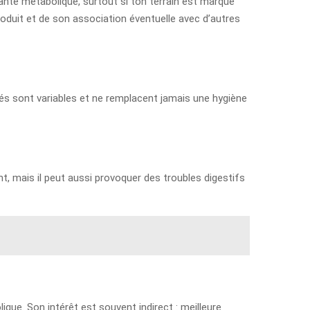
anté métabolique, surtout si ton terrain est marqué
roduit et de son association éventuelle avec d’autres
rvés sont variables et ne remplacent jamais une hygiène
t, mais il peut aussi provoquer des troubles digestifs
que. Son intérêt est souvent indirect : meilleure