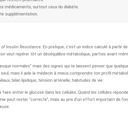
es médicaments, surtout ceux du diabète.
te supplémentation.
f Insulin Resistance
. En pratique, c’est un indice calculé à partir d
uand on veut repérer tôt un déséquilibre métabolique, parfois avant 
presque normales” mais des signes qui te laissent penser que quelq
i seul, mais il aide le médecin à mieux comprendre ton profil métaboli
iaux, bilan lipidique, tension artérielle, habitudes de vie.
 à faire entrer le glucose dans les cellules. Quand les cellules répo
ie peut rester “correcte”, mais au prix d’un effort important de l’
ieuse.