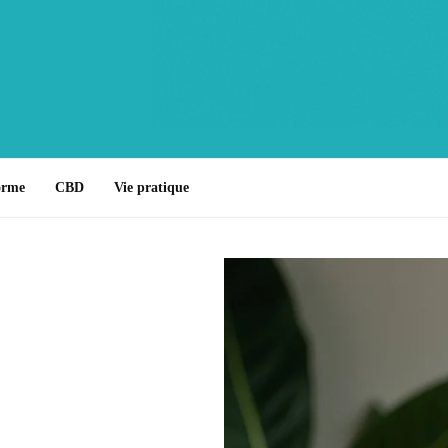
orme
CBD
Vie pratique