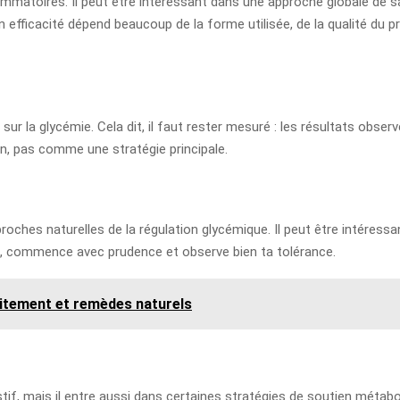
ammatoires. Il peut être intéressant dans une approche globale de s
n efficacité dépend beaucoup de la forme utilisée, de la qualité du p
sur la glycémie. Cela dit, il faut rester mesuré : les résultats obse
ien, pas comme une stratégie principale.
ches naturelles de la régulation glycémique. Il peut être intéressan
le, commence avec prudence et observe bien ta tolérance.
raitement et remèdes naturels
if, mais il entre aussi dans certaines stratégies de soutien métaboli