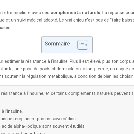
t être amélioré avec des
compléments naturels
. La réponse cour
que et un suivi médical adapté. Le vrai enjeu n’est pas de “faire bais
causes.
Sommaire
 estimer la résistance à l’insuline. Plus il est élevé, plus ton corp
istante, une prise de poids abdominale ou, à long terme, un risque 
soutenir la régulation métabolique, à condition de bien les choisir e
résistance à l’insuline, et certains compléments naturels peuvent sout
 l’insuline.
is ne remplacent pas un suivi médical.
acide alpha-lipoïque sont souvent étudiés.
que restent prioritaires.