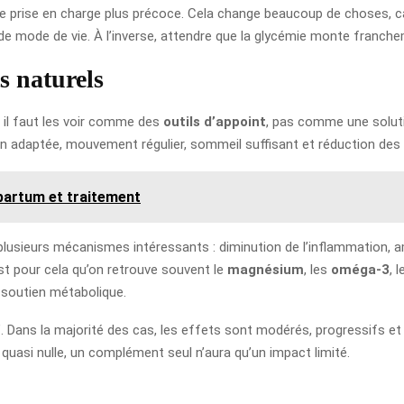
e prise en charge plus précoce. Cela change beaucoup de choses, car
s de mode de vie. À l’inverse, attendre que la glycémie monte franch
s naturels
s il faut les voir comme des
outils d’appoint
, pas comme une solutio
n adaptée, mouvement régulier, sommeil suffisant et réduction des
partum et traitement
ieurs mécanismes intéressants : diminution de l’inflammation, amélio
st pour cela qu’on retrouve souvent le
magnésium
, les
oméga-3
, 
soutien métabolique.
e”. Dans la majorité des cas, les effets sont modérés, progressifs et
 quasi nulle, un complément seul n’aura qu’un impact limité.