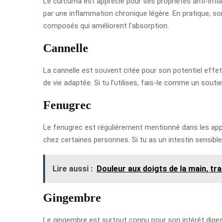
Le curcuma est apprécié pour ses propriétés anti-infl
par une inflammation chronique légère. En pratique, so
composés qui améliorent l’absorption.
Cannelle
La cannelle est souvent citée pour son potentiel effet 
de vie adaptée. Si tu l’utilises, fais-le comme un sout
Fenugrec
Le fenugrec est régulièrement mentionné dans les appro
chez certaines personnes. Si tu as un intestin sensib
Lire aussi :
Douleur aux doigts de la main, t
Gingembre
Le gingembre est surtout connu pour son intérêt digest