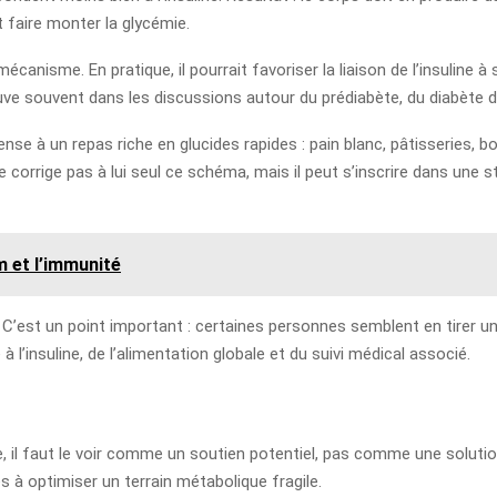
t faire monter la glycémie.
canisme. En pratique, il pourrait favoriser la liaison de l’insuline 
trouve souvent dans les discussions autour du prédiabète, du diabète
nse à un repas riche en glucides rapides : pain blanc, pâtisseries, 
orrige pas à lui seul ce schéma, mais il peut s’inscrire dans une st
m et l’immunité
 C’est un point important : certaines personnes semblent en tirer un
 l’insuline, de l’alimentation globale et du suivi médical associé.
ne, il faut le voir comme un soutien potentiel, pas comme une solutio
s à optimiser un terrain métabolique fragile.