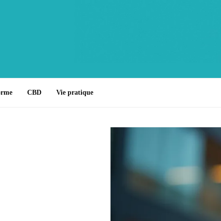
orme
CBD
Vie pratique